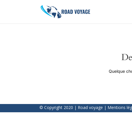
De
Quelque cho
© Copyright 2020 | Road voyage |
Mentions lég