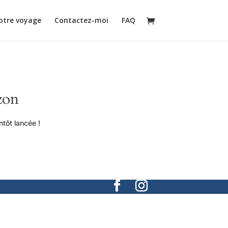
otre voyage
Contactez-moi
FAQ
zon
tôt lancée !