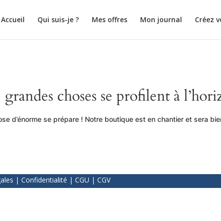
Accueil
Qui suis-je ?
Mes offres
Mon journal
Créez v
 grandes choses se profilent à l’hori
se d’énorme se prépare ! Notre boutique est en chantier et sera bien
ales
|
Confidentialité
|
CGU
|
CGV